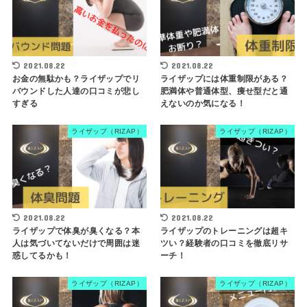
2021.08.22
2021.08.22
お金の無駄かも？ライザップでリ
ライザップには体重制限がある？
バウンドした人達の口コミが悲し
肥満体や普通体型、痩せ型だと通
すぎる
えないのか気になる！
ライザップ（RIZAP）
ライザップ（RIZAP）
2021.08.22
2021.08.22
ライザップで体臭が臭くなる？本
ライザップのトレーニングは超キ
人は気づいてないだけで周囲は迷
ツい？経験者の口コミを徹底リサ
惑してるかも！
ーチ！
ライザップ（RIZAP）
ライザップ（RIZAP）