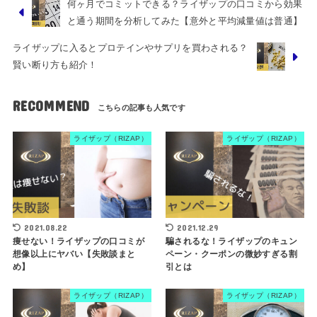
何ヶ月でコミットできる？ライザップの口コミから効果
と通う期間を分析してみた【意外と平均減量値は普通】
ライザップに入るとプロテインやサプリを買わされる？
賢い断り方も紹介！
RECOMMEND
ライザップ（RIZAP）
ライザップ（RIZAP）
2021.08.22
2021.12.29
痩せない！ライザップの口コミが
騙されるな！ライザップのキュン
想像以上にヤバい【失敗談まと
ペーン・クーポンの微妙すぎる割
め】
引とは
ライザップ（RIZAP）
ライザップ（RIZAP）