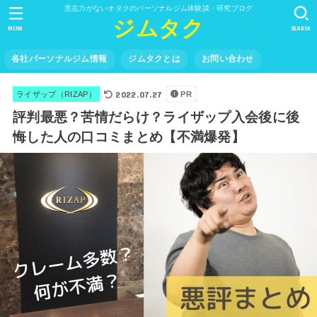
意志力がないオタクのパーソナルジム体験談・研究ブログ
ジムタク
MENU
SEARCH
各社パーソナルジム情報
ジムタクとは
お問い合わせ
2022.07.27
ライザップ（RIZAP）
PR
評判最悪？苦情だらけ？ライザップ入会後に後
悔した人の口コミまとめ【不満爆発】