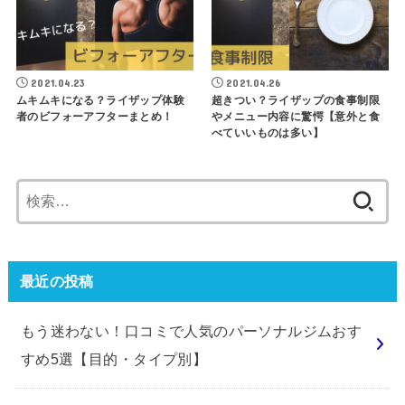
2021.04.23
2021.04.26
ムキムキになる？ライザップ体験
超きつい？ライザップの食事制限
者のビフォーアフターまとめ！
やメニュー内容に驚愕【意外と食
べていいものは多い】
検
索:
最近の投稿
もう迷わない！口コミで人気のパーソナルジムおす
すめ5選【目的・タイプ別】