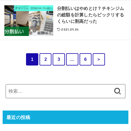
分割払いはやめとけ？チキンジム
チキンジム（Chicken Gym）
の総額を計算したらビックリする
くらいに割高だった
2021.09.04
1
2
3
…
6
＞
検
索:
最近の投稿