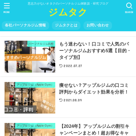
意志力がないオタクのパーソナルジム体験談・研究ブログ
ジムタク
MENU
SEARCH
各社パーソナルジム情報
ジムタクとは
お問い合わせ
もう迷わない！口コミで人気のパ
パーソナルジム比較
ーソナルジムおすすめ5選【目的・
タイプ別】
2022.07.27
痩せない？アップルジムの口コミ
アップルジム（Apple Gym）
評判からダイエット効果を分析！
2021.08.09
【2024年】アップルジムの割引キ
アップルジム（Apple Gym）
ャンペーンまとめ！超お得なキャ