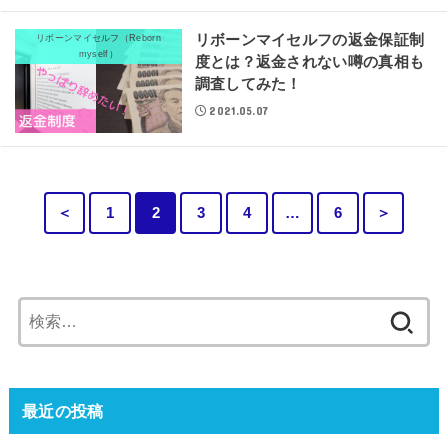
リボーンマイセルフの返金保証制
リボーンマイセルフ（Reborn
myself）
度とは？返金されない噂の真相も
調査してみた！
2021.05.07
＜
1
2
3
4
…
6
＞
検
索:
最近の投稿