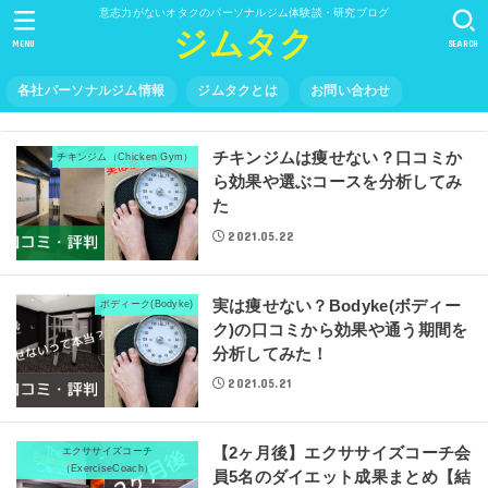
意志力がないオタクのパーソナルジム体験談・研究ブログ
ジムタク
MENU
SEARCH
各社パーソナルジム情報
ジムタクとは
お問い合わせ
チキンジムは痩せない？口コミか
チキンジム（Chicken Gym）
ら効果や選ぶコースを分析してみ
た
2021.05.22
実は痩せない？Bodyke(ボディー
ボディーク(Bodyke)
ク)の口コミから効果や通う期間を
分析してみた！
2021.05.21
【2ヶ月後】エクササイズコーチ会
エクササイズコーチ
（ExerciseCoach）
員5名のダイエット成果まとめ【結