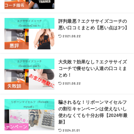
評判最悪？エクササイズコーチの
エクササイズコーチ
（ExerciseCoach）
悪い口コミまとめ【悪い点は3つ】
2021.08.22
大失敗？効果なし？エクササイズ
エクササイズコーチ
（ExerciseCoach）
コーチで痩せない人達の口コミま
とめ！
2021.08.22
騙されるな！リボーンマイセルフ
リボーンマイセルフ（Reborn
myself）
の割引キャンペーンは使えないし
使わなくても十分お得【2024年最
新】
2024.01.01