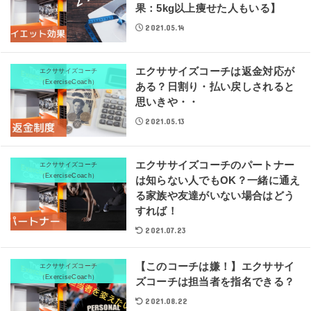
果：5kg以上痩せた人もいる】
2021.05.14
エクササイズコーチは返金対応が
エクササイズコーチ
（ExerciseCoach）
ある？日割り・払い戻しされると
思いきや・・
2021.05.13
エクササイズコーチのパートナー
エクササイズコーチ
（ExerciseCoach）
は知らない人でもOK？一緒に通え
る家族や友達がいない場合はどう
すれば！
2021.07.23
【このコーチは嫌！】エクササイ
エクササイズコーチ
（ExerciseCoach）
ズコーチは担当者を指名できる？
2021.08.22